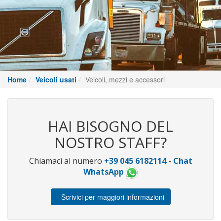
Home
Veicoli usati
Veicoli, mezzi e accessori
HAI BISOGNO DEL
NOSTRO STAFF?
Chiamaci al numero
+39 045 6182114
-
Chat
WhatsApp
Scrivici per maggiori informazioni