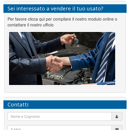
Sei interessato a vendere il tuo usato?
Per favore clicca qui per compilare il nostro modulo online o
contattare il nostro ufficio
Contatti
Nome
e
Cognome
E-